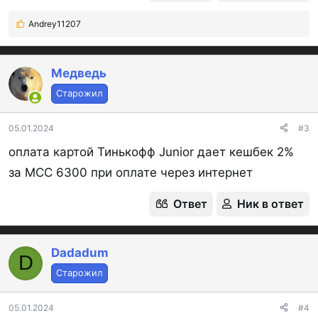
Andrey11207
Р
е
а
к
Медведь
ц
Старожил
и
и
:
05.01.2024
#3
оплата картой Тинькофф Junior дает кешбек 2%
за МСС 6300 при оплате через интернет
Ответ
Ник в ответ
Dadadum
D
Старожил
05.01.2024
#4