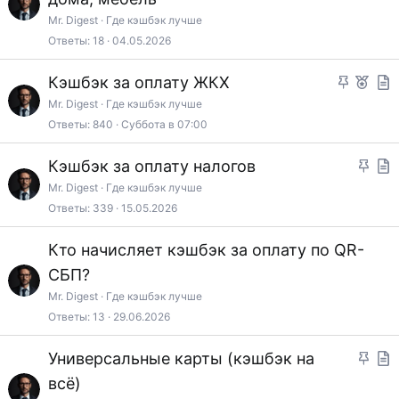
а
Mr. Digest
Где кэшбэк лучше
Ответы
18
04.05.2026
т
ь
З
F
Кэшбэк за оплату ЖКХ
я
а
e
т
Mr. Digest
Где кэшбэк лучше
Ответы
840
Суббота в 07:00
к
a
а
р
t
т
З
Кэшбэк за оплату налогов
е
u
ь
а
т
Mr. Digest
Где кэшбэк лучше
п
r
я
Ответы
339
15.05.2026
к
а
л
e
р
т
Кто начисляет кэшбэк за оплату по QR-
е
d
е
ь
н
СБП?
п
я
о
Mr. Digest
Где кэшбэк лучше
л
Ответы
13
29.06.2026
е
н
З
Универсальные карты (кэшбэк на
о
а
т
всё)