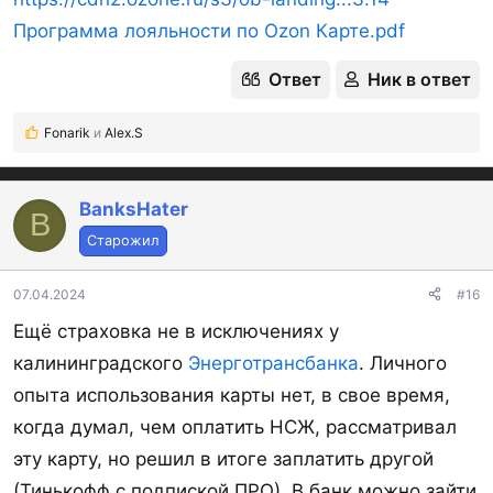
Программа лояльности по Ozon Карте.pdf
Ответ
Ник в ответ
Fonarik
и
Alex.S
Р
е
а
к
BanksHater
B
ц
Старожил
и
и
:
07.04.2024
#16
Ещё страховка не в исключениях у
калининградского
Энерготрансбанка
. Личного
опыта использования карты нет, в свое время,
когда думал, чем оплатить НСЖ, рассматривал
эту карту, но решил в итоге заплатить другой
(Тинькофф с подпиской ПРО). В банк можно зайти