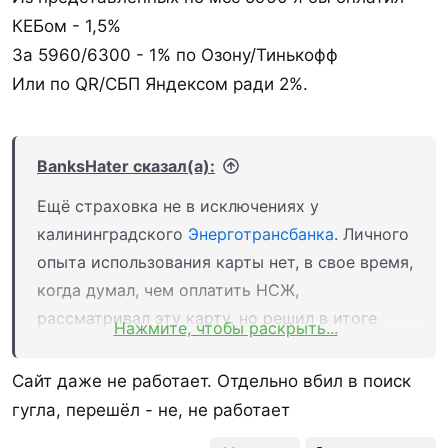
КЕБом - 1,5%
За 5960/6300 - 1% по Озону/Тинькофф
Или по QR/СБП Яндексом ради 2%.
BanksHater сказал(а):
Ещё страховка не в исключениях у
калининградского
Энерготрансбанка
. Личного
опыта использования карты нет, в свое время,
когда думал, чем оплатить НСЖ,
рассматривал эту карту, но решил в итоге
Нажмите, чтобы раскрыть...
заплатить другой (Тинькофф с подпиской
ПРО). В банк можно зайти через ФУ.
Сайт даже не работает. Отдельно вбил в поиск
гугла, перешёл - не, не работает