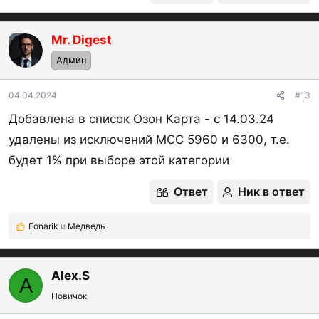
Mr. Digest
OP
Админ
04.04.2024
#13
Добавлена в список Озон Карта - с 14.03.24
удалены из исключений МСС 5960 и 6300, т.е.
будет 1% при выборе этой категории
Ответ
Ник в ответ
Fonarik
и
Медведь
Р
е
а
к
Alex.S
A
ц
Новичок
и
и