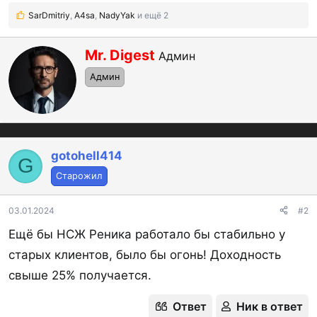
SarDmitriy
,
A4sa
,
NadyYak
и ещё 2
Р
е
а
А
Mr. Digest
Админ
к
в
ц
Админ
т
и
и
о
:
р
gotohell414
G
Старожил
03.01.2024
#2
Ещё бы НСЖ Реника работало бы стабильно у
старых клиентов, было бы огонь! Доходность
свыше 25% получается.
Ответ
Ник в ответ