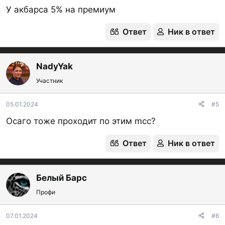
У акбарса 5% на премиум
Ответ
Ник в ответ
NadyYak
Участник
05.01.2024
#5
Осаго тоже проходит по этим mcc?
Ответ
Ник в ответ
Белый Барс
Профи
07.01.2024
#6