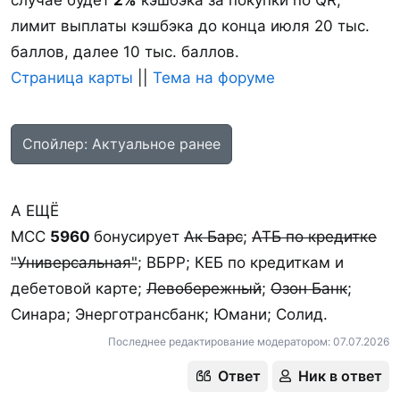
лимит выплаты кэшбэка до конца июля 20 тыс.
баллов, далее 10 тыс. баллов.
Страница карты
||
Тема на форуме
Спойлер:
Актуальное ранее
А ЕЩЁ
MCC
5960
бонусирует
Ак Барс
;
АТБ по кредитке
"Универсальная"
; ВБРР; КЕБ по кредиткам и
дебетовой карте;
Левобережный
;
Озон Банк
;
Синара; Энерготрансбанк; Юмани; Солид.
Последнее редактирование модератором:
07.07.2026
Ответ
Ник в ответ