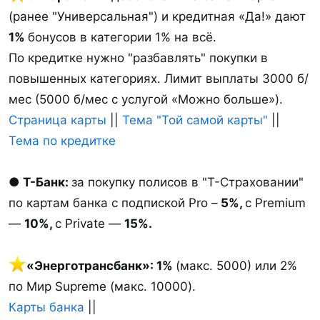
(ранее "Универсальная") и кредитная «Да!» дают
1%
бонусов в категории 1% на всё.
По кредитке нужно "разбавлять" покупки в
повышенных категориях. Лимит выплаты 3000 б/
мес (5000 б/мес с услугой «Можно больше»).
Страница карты
||
Тема "Той самой карты"
||
Тема по кредитке
● Т-Банк:
за покупку полисов в "Т-Cтраховании"
по картам банка с подпиской Pro –
5%,
с Premium
—
10%,
с Private —
15%.
️«Энерготрансбанк»: 1%
(макс. 5000) или 2%
по Мир Supreme (макс. 10000).
Карты банка
||