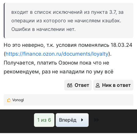
входит в список исключений из пункта 3.7, за
операции из которого не начисляем кэшбэк.
Ошибки в начислении нет.
Но это неверно, т.к. условия поменялись 18.03.24
(
https://finance.ozon.ru/documents/loyalty
).
Получается, платить Озоном пока что не
рекомендуем, раз не наладили по уму всё
Ответ
Ник в ответ
Vonogl
Р
е
а
Последняя
1 из 6
Вперёд
к
ц
и