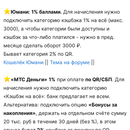
️Юмани:
1% баллами.
Для начисления нужно
подключить категорию кэшбэка 1% на всё (макс.
3000), а чтобы категории были доступны и
кэшбэк за что-либо платился - нужно в пред.
месяце сделать оборот 3000 ₽.
Бывает категория 2% по QR.
Кошелёк Юмани
||
Тема на форуме
||
«МТС Деньги»
1%
при оплате
по QR/СБП
. Для
начисления нужно подключить категорию
«Кэшбэк на всё»: банк предлагает не всем.
Альтернатива: подключить опцию
«Бонусы за
накопления»
, держать на отдельном счёте сумму
20 тыс. руб в течение 30 дней (без %), в этом
случае будет
2%
кэшбэка за покупки по QR,