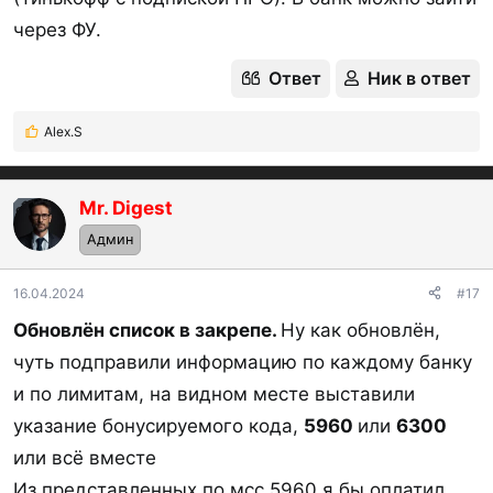
через ФУ.
Ответ
Ник в ответ
Alex.S
Р
е
а
к
Mr. Digest
OP
ц
Админ
и
и
:
16.04.2024
#17
Обновлён список в закрепе.
Ну как обновлён,
чуть подправили информацию по каждому банку
и по лимитам, на видном месте выставили
указание бонусируемого кода,
5960
или
6300
или всё вместе
Из представленных по мсс 5960 я бы оплатил