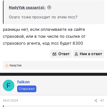
NadyYak сказал(а):
Осаго тоже проходит по этим mcc?
разницы нет, если оплачиваете на сайте
страховой, или в том числе по ссылке от
страхового агента, код mcc будет 6300
Ответ
Ник в ответ
NadyYak
Р
е
а
к
falkon
F
ц
Старожил
и
и
:
09.01.2024
#7