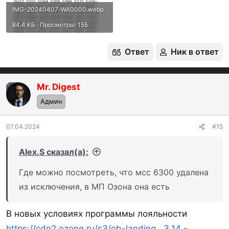
IMG-20240407-WA0000.webp
84,4 КБ · Просмотры: 155
Ответ
Ник в ответ
Mr. Digest
OP
Админ
07.04.2024
#15
Alex.S сказал(а):
Где можно посмотреть, что мсс 6300 удалена
из исключения, в МП Озона она есть
В новых условиях программы лояльности
https://cdn2.ozone.ru/s3/ob-landing...3.14 -