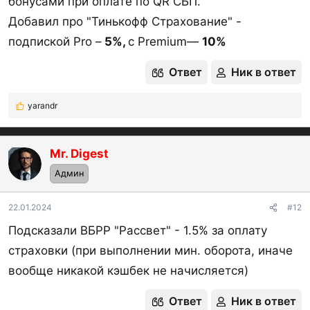
бонусами при оплате по QR СБП.
Добавил про "Тинькофф Cтрахование" -
подпиской Pro –
5%,
с Premium—
10%
Ответ
Ник в ответ
yarandr
Р
е
а
к
Mr. Digest
OP
ц
Админ
и
и
:
22.01.2024
#12
Подсказали ВБРР "Рассвет" - 1.5% за оплату
страховки (при выполнении мин. оборота, иначе
вообще никакой кэшбек не начисляется)
Ответ
Ник в ответ