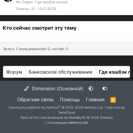
к
а
Mr. Digest
Где кэшбэк лучше
Ответы
31
12.07.2026
р
т
е
ь
п
я
Кто сейчас смотрит эту тему
л
е
Всего: 1 (пользователей: 0, гостей: 1)
н
о
Форум
Банковское обслуживание
Где кэшбэк л
Dimension (Основной)
Обратная связь
Помощь
Главная
R
S
®
Community platform by XenForo
© 2010-2026 XenForo Ltd.
|
Add-ons by
S
TeslaCloud
Parts of this site developed by
MadeBy2D
© 2026 (
Details
)
| Локализация
XenForo.Info