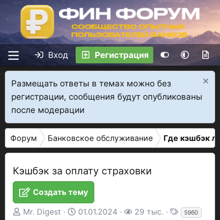
Вход
Регистрация
Размещать ответы в темах можно без
регистрации, сообщения будут опубликованы
после модерации
Форум
Банковское обслуживание
Где кэшбэк л
Кэшбэк за оплату страховки
Создать тему
А
Д
П
Т
Mr. Digest
01.01.2024
29 тыс.
5960