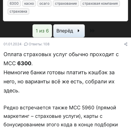
в
а
р
е
6300
каско
осаго
страхование
страховая компания
т
т
о
г
страховка
о
а
с
и
р
н
м
Последняя
1 из 6
Вперёд
т
а
о
е
ч
т
01.01.2024
Ответы: 108
м
а
р
ы
л
ы
Оплата страховых услуг обычно проходит с
а
MCC
6300
.
Немногие банки готовы платить кэшбэк за
него, но варианты всё же есть, собрали их
здесь.
Редко встречается также MCC 5960 (прямой
маркетинг – страховые услуги), карты с
бонусированием этого кода в конце подборки