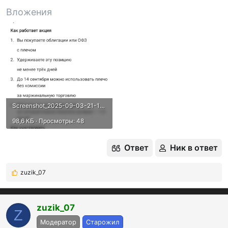
Вложения
Screenshot_2025-09-03-21-13-17-014_ru.alfadirect.app.webp
98,6 КБ · Просмотры: 48
Ответ
Ник в ответ
zuzik_07
Р
е
а
к
zuzik_07
Z
ц
Модератор
Старожил
и