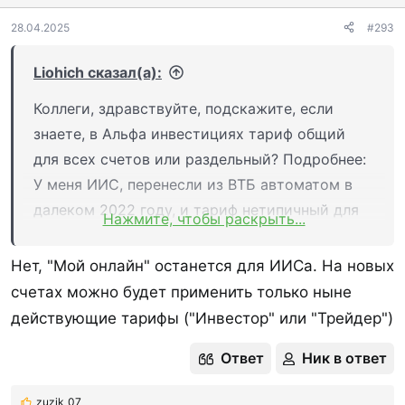
28.04.2025
#293
Liohich сказал(а):
Коллеги, здравствуйте, подскажите, если
знаете, в Альфа инвестициях тариф общий
для всех счетов или раздельный? Подробнее:
У меня ИИС, перенесли из ВТБ автоматом в
далеком 2022 году, и тариф нетипичный для
Нажмите, чтобы раскрыть...
Альфы - "Мой онлайн" называется, комиссия
0.05% за сделки и без ежемесячной платы. В
Нет, "Мой онлайн" останется для ИИСа. На новых
общем хочется открыть помимо ИИС еще и
счетах можно будет применить только ныне
брокерский, но когда документы открываю,
действующие тарифы ("Инвестор" или "Трейдер")
то предлагается тариф "Инвестор".
Ответ
Ник в ответ
Собственно, вопрос, открытие брокерского
счета и согласие на тариф "Инвестор"
zuzik_07