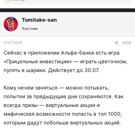
Р
поменяет ли тариф на ИИС?
е
а
к
Tomitake-san
ц
Участник
и
и
:
27.07.2025
#294
Сейчас в приложении Альфа-банка есть игра
«Прицельные инвестиции» — играть цветочком,
пулять в шарики. Действует до 30.07.
Кому нечем заняться — можно потыкать,
попытки за предыдущие дни сохраняются. Как
всегда призы — виртуальные акции и
мифическая возможности попасть в топ 1000,
которым дадут побольше виртуальных акций.