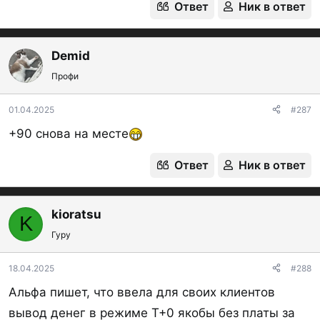
Ответ
Ник в ответ
Demid
Профи
01.04.2025
#287
+90 снова на месте
Ответ
Ник в ответ
kioratsu
K
Гуру
18.04.2025
#288
Альфа пишет, что ввела для своих клиентов
вывод денег в режиме T+0 якобы без платы за