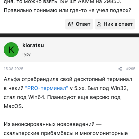
дня, то можно взять 199 шт АКММ на 29850.
Правильно понимаю или где-то не учел подвох?
Ответ
Ник в ответ
kioratsu
K
Гуру
15.08.2025
#295
Альфа отребрендила свой десктопный терминал
в некий
"PRO-терминал"
v 5.xx. Был под Win32,
стал под Win64. Планируют еще версию под
MacOS.
Из анонсированных нововведений —
скальперские прибамбасы и многомониторные