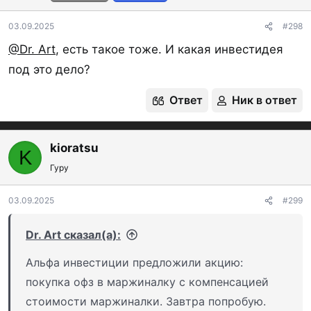
и
:
03.09.2025
#298
@Dr. Art
, есть такое тоже. И какая инвестидея
под это дело?
Ответ
Ник в ответ
kioratsu
K
Гуру
03.09.2025
#299
Dr. Art сказал(а):
Альфа инвестиции предложили акцию:
покупка офз в маржиналку с компенсацией
стоимости маржиналки. Завтра попробую.