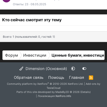
я
Ответы
23
08.05.2025
Кто сейчас смотрит эту тему
Всего: 1 (пользователей: 0, гостей: 1)
Форум
Инвестиции
Ценные бумаги, инвестиции
Dimension (Основной)
Обратная связь
Помощь
Главная
R
S
®
Community platform by XenForo
© 2010-2026 XenForo Ltd.
|
Add-ons by
S
TeslaCloud
Parts of this site developed by
MadeBy2D
© 2026 (
Details
)
| Локализация
XenForo.Info