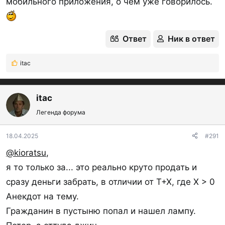
мобильного приложения, о чем уже говорилось.
Ответ
Ник в ответ
itac
Р
е
а
к
itac
ц
Легенда форума
и
и
:
18.04.2025
#291
@kioratsu
,
я то только за... это реально круто продать и
сразу деньги забрать, в отличии от T+X, где X > 0
Анекдот на тему.
Гражданин в пустыню попал и нашел лампу.