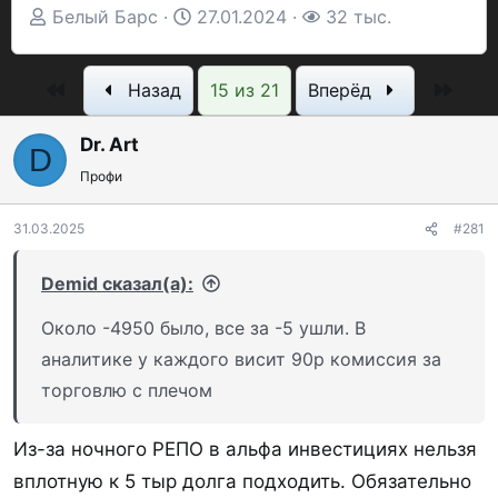
А
Д
П
Белый Барс
27.01.2024
32 тыс.
в
а
р
т
т
о
Первый
Посл
Назад
15 из 21
Вперёд
о
а
с
р
н
м
Dr. Art
D
т
а
о
Профи
е
ч
т
м
а
р
31.03.2025
#281
ы
л
ы
а
Demid сказал(а):
Около -4950 было, все за -5 ушли. В
аналитике у каждого висит 90р комиссия за
торговлю с плечом
Из-за ночного РЕПО в альфа инвестициях нельзя
вплотную к 5 тыр долга подходить. Обязательно