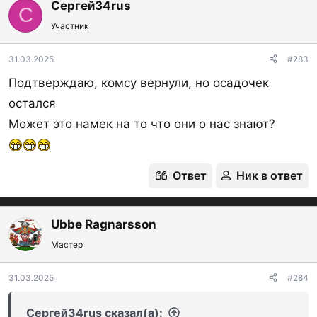
к
Сергей34rus
С
ц
Участник
и
и
:
31.03.2025
#283
Подтверждаю, комсу вернули, но осадочек
остался
Может это намек на то что они о нас знают?
Ответ
Ник в ответ
Ubbe Ragnarsson
Мастер
31.03.2025
#284
Сергей34rus сказал(а):