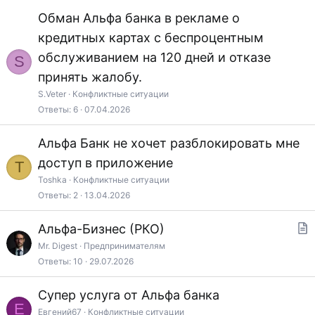
Обман Альфа банка в рекламе о
кредитных картах с беспроцентным
обслуживанием на 120 дней и отказе
S
принять жалобу.
S.Veter
Конфликтные ситуации
Ответы
6
07.04.2026
Альфа Банк не хочет разблокировать мне
доступ в приложение
T
Toshka
Конфликтные ситуации
Ответы
2
13.04.2026
Альфа-Бизнес (РКО)
т
Mr. Digest
Предпринимателям
Ответы
10
29.07.2026
а
т
Супер услуга от Альфа банка
ь
Е
Евгений67
Конфликтные ситуации