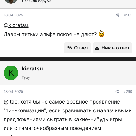
Легенда форума
18.04.2025
#289
@kioratsu
,
Лавры титьки альфе покоя не дают?
Ответ
Ник в ответ
kioratsu
K
Гуру
18.04.2025
#290
@itac
, хотя бы не самое вредное проявление
"тиньковизации", если сравнивать с навязчивыми
предложениями сыграть в какие-нибудь игры
или с тамагочиобразным поведением