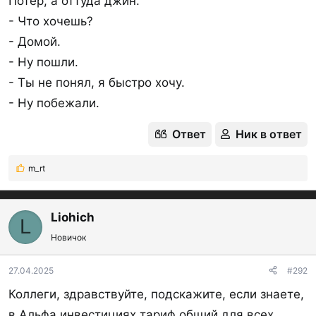
Потер, а оттуда джин.
- Что хочешь?
- Домой.
- Ну пошли.
- Ты не понял, я быстро хочу.
- Ну побежали.
Ответ
Ник в ответ
m_rt
Р
е
а
к
Liohich
L
ц
Новичок
и
и
:
27.04.2025
#292
Коллеги, здравствуйте, подскажите, если знаете,
в Альфа инвестициях тариф общий для всех