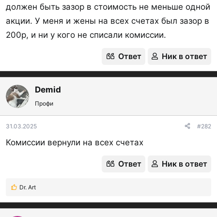
должен быть зазор в стоимость не меньше одной
акции. У меня и жены на всех счетах был зазор в
200р, и ни у кого не списали комиссии.
Ответ
Ник в ответ
Demid
Профи
31.03.2025
#282
Комиссии вернули на всех счетах
Ответ
Ник в ответ
Dr. Art
Р
е
а