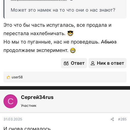
Может это намек на то что они о нас знают?
Это что бы часть испугалась, все продала и
перестала нахлебничать.
Но мы то пуганные, нас не проведешь.
Абьюз
продолжаем эксперимент.
Ответ
Ник в ответ
user58
Р
е
а
к
Сергей34rus
С
ц
Участник
и
и
:
31.03.2025
#285
И снова сломалось...