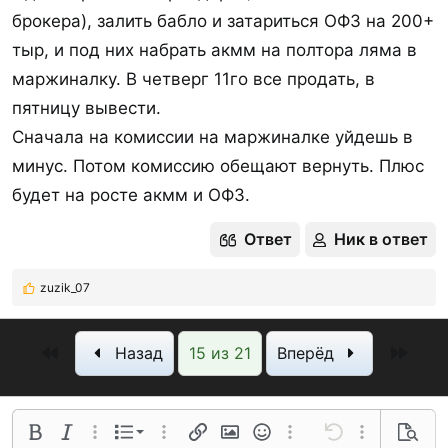
брокера), залить бабло и затариться ОФЗ на 200+
тыр, и под них набрать акмм на полтора ляма в
маржиналку. В четверг 11го все продать, в
пятницу вывести.
Сначала на комиссии на маржиналке уйдешь в
минус. Потом комиссию обещают вернуть. Плюс
будет на росте акмм и ОФЗ.
Ответ
Ник в ответ
zuzik_07
Р
е
а
Первый
Посл
Назад
15 из 21
Вперёд
к
ц
и
и
:
Нумерованный список
Полужирный
Курсив
Дополнительные параметры...
Список
Дополнительные параметры...
Ссылка
Изображение
Смайлы
Дополнительные параме
Отменить
Дополнительн
Предва